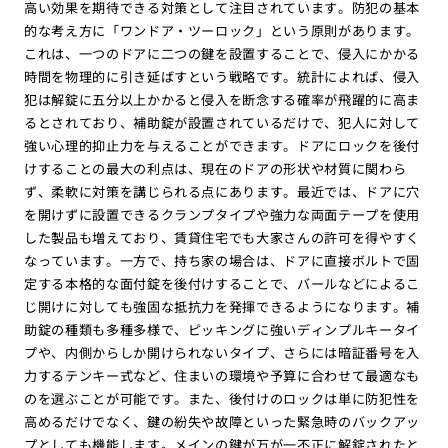
高い効果を期待できる対策として注目されています。防犯の基本
的な考え方に「ワンドア・ツーロック」という原則があります。
これは、一つのドアに二つの鍵を設置することで、侵入にかかる
時間を物理的に引き延ばすという戦略です。統計によれば、侵入
犯は解錠に五分以上かかると侵入を断念する確率が飛躍的に高ま
るとされており、補助錠が設置されているだけで、犯人に対して
強い心理的抑止力を与えることができます。ドアにロックを後付
けすることの最大の利点は、現在のドアの形状や材質に関わら
ず、柔軟に対策を講じられる点にあります。最近では、ドアに穴
を開けずに設置できるクランプタイプや強力な両面テープを使用
した製品も増えており、賃貸住宅でも大家さんの許可を得やすく
なっています。一方で、持ち家の場合は、ドアに直接ボルトで固
定する本格的な面付錠を後付けすることで、バールなどによるこ
じ開けに対しても強固な抵抗力を発揮できるようになります。補
助錠の種類も多種多様で、ピッキングに強いディンプルキータイ
プや、内側からしか開けられないタイプ、さらには暗証番号を入
力するテンキー式など、住まいの環境や予算に合わせて最適なも
のを選ぶことが可能です。また、後付けのロックは単に防犯性を
高めるだけでなく、鍵の紛失や故障といった緊急時のバックアッ
プとしても機能します。メインの鍵が万が一不正に解錠されたと