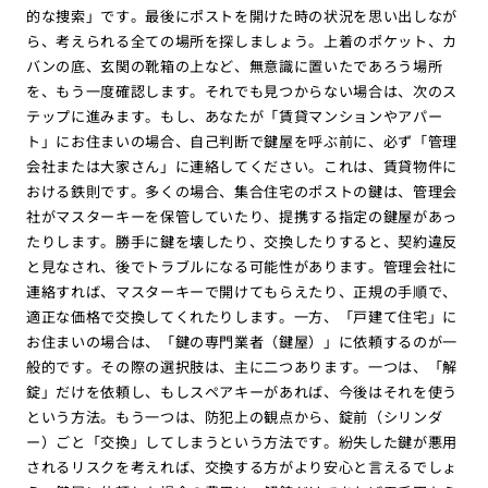
的な捜索」です。最後にポストを開けた時の状況を思い出しなが
ら、考えられる全ての場所を探しましょう。上着のポケット、カ
バンの底、玄関の靴箱の上など、無意識に置いたであろう場所
を、もう一度確認します。それでも見つからない場合は、次のス
テップに進みます。もし、あなたが「賃貸マンションやアパー
ト」にお住まいの場合、自己判断で鍵屋を呼ぶ前に、必ず「管理
会社または大家さん」に連絡してください。これは、賃貸物件に
おける鉄則です。多くの場合、集合住宅のポストの鍵は、管理会
社がマスターキーを保管していたり、提携する指定の鍵屋があっ
たりします。勝手に鍵を壊したり、交換したりすると、契約違反
と見なされ、後でトラブルになる可能性があります。管理会社に
連絡すれば、マスターキーで開けてもらえたり、正規の手順で、
適正な価格で交換してくれたりします。一方、「戸建て住宅」に
お住まいの場合は、「鍵の専門業者（鍵屋）」に依頼するのが一
般的です。その際の選択肢は、主に二つあります。一つは、「解
錠」だけを依頼し、もしスペアキーがあれば、今後はそれを使う
という方法。もう一つは、防犯上の観点から、錠前（シリンダ
ー）ごと「交換」してしまうという方法です。紛失した鍵が悪用
されるリスクを考えれば、交換する方がより安心と言えるでしょ