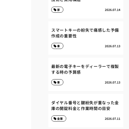
家
2026.07.14
スマートキーの紛失で痛感した予備
作成の重要性
車
2026.07.13
最新の電子キーをディーラーで複製
する時の予算感
車
2026.07.13
ダイヤル番号と鍵紛失が重なった金
庫の開錠料金と作業時間の目安
金庫
2026.07.11