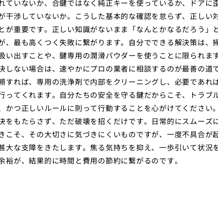
れていないか、合鍵ではなく純正キーを使っているか、ドアに
が干渉していないか。こうした基本的な確認を怠らず、正しい
とが重要です。正しい知識がないまま「なんとかなるだろう」
が、最も高くつく失敗に繋がります。自分でできる解決策は、
吸い出すことや、鍵専用の潤滑パウダーを使うことに限られま
決しない場合は、速やかにプロの業者に相談するのが最善の道
頼すれば、専用の洗浄剤で内部をクリーニングし、必要であれ
行ってくれます。自分たちの安全を守る鍵だからこそ、トラブ
、かつ正しいルールに則って行動することを心がけてください
決をもたらさず、ただ破壊を招くだけです。日常的にスムーズ
きこそ、その大切さに気づきにくいものですが、一度不具合が
甚大な支障をきたします。焦る気持ちを抑え、一歩引いて状況
余裕が、結果的に時間と費用の節約に繋がるのです。