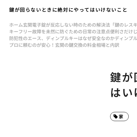
鍵が回らないときに絶対にやってはいけないこと
ホーム
玄関電子錠が反応しない時のための解決法
「鍵のレス
キーフリー故障を未然に防ぐための日常の注意点
便利さだけ
防犯性のエース、ディンプルキーはなぜ安全なのか
ディンプ
プロに頼むのが安心！玄関の鍵交換の料金相場と内訳
鍵が
はい
家