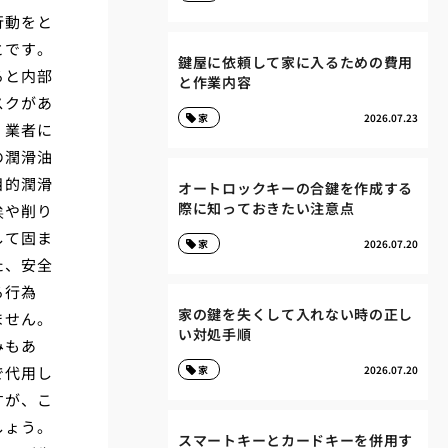
行動をと
とです。
鍵屋に依頼して家に入るための費用
ると内部
と作業内容
スクがあ
家
2026.07.23
、業者に
の潤滑油
目的潤滑
オートロックキーの合鍵を作成する
際に知っておきたい注意点
埃や削り
して固ま
家
2026.07.20
た、安全
る行為
家の鍵を失くして入れない時の正し
ません。
い対処手順
みもあ
で代用し
家
2026.07.20
すが、こ
しょう。
スマートキーとカードキーを併用す