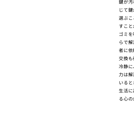
鍵が汚
じて鍵
選ぶこ
すこと
ゴミを
らで解
者に依
交換も
冷静に
力は解
いると
生活に
る心の