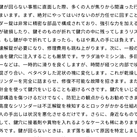
鍵が回らない事態に直面した際、多くの人が焦りから間違った
まいます。まず、絶対にやってはいけないのが力任せに回すこ
ダー錠は非常に精密な部品で構成されており、強引な力を加え
が破損したり、鍵そのものが折れて鍵穴の中に残ってしまうリ
。もし鍵が中で折れてしまったら、もはや素人の手には負えず
壊解錠が必要になり、修理費用も跳ね上がります。次に、一般
油を鍵穴に注入することも厳禁です。サラダ油やミシン油、多
ーなどは、一時的に滑りを良くしますが、時間が経つと内部で
混ざり合い、ベタベタした泥状の塊に変化します。これが乾燥
リンダーを完全に詰まらせ、修復不可能な故障を招きます。ま
針金を使って鍵穴をいじることも避けるべきです。鍵穴をいじ
部構造を傷つけるだけでなく、防犯上の観点からもお勧めでき
高度なシリンダーは不正解錠を検知するとロックがかかる仕組
人の手出しは状況を悪化させるだけです。さらに、身近なもの
して、鍵穴に接着剤や異物を入れるようなケースも稀にありま
外です。鍵が回らないときは、まず落ち着いて原因を特定しま