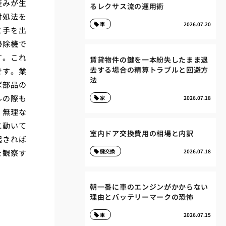
歪みが生
るレクサス流の運用術
対処法を
車
2026.07.20
と手を出
掃除機で
す。これ
賃貸物件の鍵を一本紛失したまま退
去する場合の精算トラブルと回避方
です。業
法
ば部品の
ルの際も
家
2026.07.18
。無理な
に動いて
室内ドア交換費用の相場と内訳
起きれば
を観察す
鍵交換
2026.07.18
朝一番に車のエンジンがかからない
理由とバッテリーマークの恐怖
車
2026.07.15