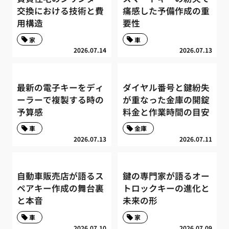
交換における技術と費
痛感した予備作成の重
用構造
要性
家
車
2026.07.14
2026.07.13
最新の電子キーをディ
ダイヤル番号と鍵紛失
ーラーで複製する時の
が重なった金庫の開錠
予算感
料金と作業時間の目安
車
金庫
2026.07.13
2026.07.11
自動車販売店が語るス
鍵の専門家が語るオー
ペアキー作成の舞台裏
トロックキーの進化と
と本音
未来の形
車
家
2026.07.10
2026.07.09