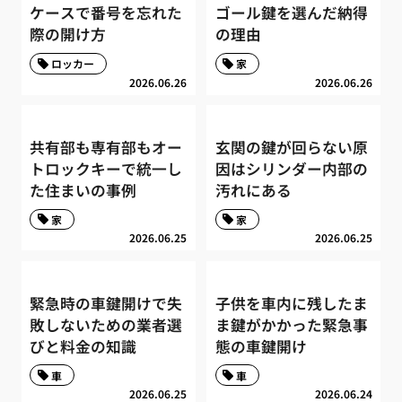
ケースで番号を忘れた
ゴール鍵を選んだ納得
際の開け方
の理由
ロッカー
家
2026.06.26
2026.06.26
共有部も専有部もオー
玄関の鍵が回らない原
トロックキーで統一し
因はシリンダー内部の
た住まいの事例
汚れにある
家
家
2026.06.25
2026.06.25
緊急時の車鍵開けで失
子供を車内に残したま
敗しないための業者選
ま鍵がかかった緊急事
びと料金の知識
態の車鍵開け
車
車
2026.06.25
2026.06.24