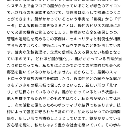
システム上で全フロアの鍵がかかっていることが緑色のアイコン
で示されるのを確認するだけで、管理者は安心して帰路につくこ
とができます。鍵がかかっているという事実を「目視」から「デ
ータ」による管理に置き換えることは、現代のビジネス環境にお
いて必須の投資と言えるでしょう。物理的な安全を確保しつつ、
管理の透明性を高めるこの事例は、セキュリティと利便性が相反
するものではなく、技術によって両立できることを証明していま
す。確実な施錠管理は、企業の信頼を支える見えない基盤となっ
ているのです。 どれほど鍵が進化し、鍵がかかっている日常が当
たり前になっても、私たちはどこかでかつての開放的な社会への
郷愁を抱いているのかもしれません。だからこそ、最新のスマー
トロックで家族の帰宅を確認したり、近隣住民との緩やかな繋が
りをデジタルの掲示板で保ったりといった、新しい形の「見守
り」が注目されているのです。鍵がかかっているという状態は、
他人を排除するためだけのものではなく、私たちが安心して休息
し、次の活動に備えるためのポジティブな結界でもあります。技
術によって強固に守られた日常の中で、私たちはかつての信頼関
係を、新しい形で再構築しようとしています。鍵がかかっている
安心感を礎に、私たちはより豊かな社会を築いていく。その歩み