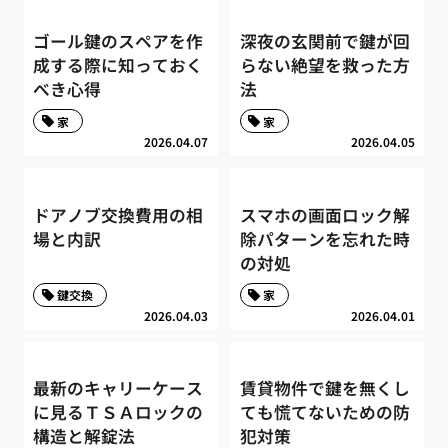
ゴール鍵のスペアを作
深夜の玄関前で鍵が回
成する際に知っておく
らない絶望を救った方
べき心得
法
家
家
2026.04.07
2026.04.05
ドアノブ交換費用の相
スマホの画面ロック解
場と内訳
除パターンを忘れた時
の対処
鍵交換
家
2026.04.03
2026.04.01
最新のキャリーケース
賃貸物件で鍵を無くし
に見るＴＳＡロックの
ても慌てないための防
構造と解錠法
犯対策