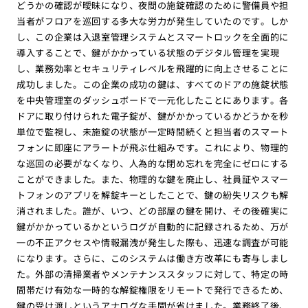
どうかの確認が曖昧になり、夜間の施錠確認のために警備員や担
当者がフロアを巡回する多大な労力が発生していたのです。しか
し、この企業は入退室管理システムとスマートロックを全面的に
導入することで、鍵がかかっている状態のデジタル管理を実現
し、業務効率とセキュリティレベルを飛躍的に向上させることに
成功しました。この企業の成功の鍵は、すべてのドアの施錠状態
を中央管理室のダッシュボードで一元化したことにあります。各
ドアに取り付けられた電子錠が、鍵がかかっているかどうかを秒
単位で監視し、未施錠の状態が一定時間続くと担当者のスマート
フォンに即座にアラートが飛ぶ仕組みです。これにより、物理的
な巡回の必要がなくなり、人為的な閉め忘れを完全にゼロにする
ことができました。また、物理的な鍵を廃止し、社員証やスマー
トフォンのアプリを解錠キーとしたことで、鍵の紛失リスクも解
消されました。誰が、いつ、どの部屋の鍵を開け、その後確実に
鍵がかかっているかというログが自動的に記録されるため、万が
一の不正アクセスや情報漏洩が発生した際も、迅速な調査が可能
になります。さらに、このシステムは働き方改革にも寄与しまし
た。外部の清掃業者やメンテナンススタッフに対して、特定の時
間帯だけ有効な一時的な解錠権限をリモートで発行できるため、
鍵の受け渡しというアナログな手間が省けました。業務終了後、