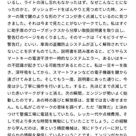
いるし、ライトの消し忘れもなかったはず。なぜこんなことにな
ったのかと、ダッシュボードをぼんやりと見つめていた時、メー
ターの隅で鍵のような形のアイコンが赤く点滅しているのに気づ
きました。それは今まで見たことがないマークでした。私はすぐ
に助手席のグローブボックスから分厚い取扱説明書を取り出し、
警告灯のページをめくりました。そのマークは「イモビライザー
警告灯」といい、車両の盗難防止システムが正しく解除されてい
ないことを示すものでした。説明書を読み進めると、どうやらス
マートキーの電波干渉や一時的なシステムエラー、あるいはキー
の不認識が起きている可能性があるとのこと。私は一旦キーを抜
き、深呼吸をしてから、スマートフォンなどの電子機器を鍵から
遠ざけてみました。そしてもう一度、説明書にあった通りに、今
度は少し丁寧に操作を行いました。すると、先ほどまで点滅して
いた赤いマークがすっと消え、次の瞬間、エンジンが勢いよく始
動したのです。あの時の喜びと解放感は、言葉では言い表せませ
ん。もし私がこのマークの意味を調べず、ただ「故障だ」と決め
つけて整備工場に電話をしていたら、レッカー代や点検費用、そ
して何より多大な時間を無駄にしていたことでしょう。この経験
から学んだのは、車という精密機械は、常にドライバーに対して
何らかの情報を発信しているということです。エンジンがかから