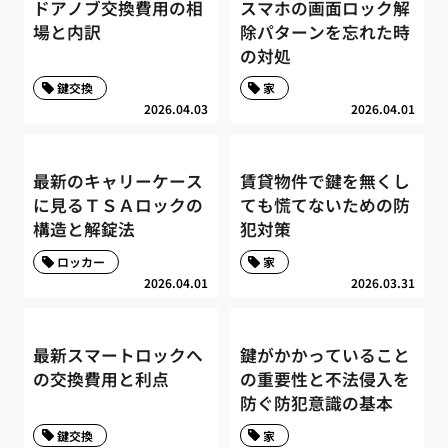
ドアノブ交換費用の相
スマホの画面ロック解
場と内訳
除パターンを忘れた時
の対処
鍵交換
家
2026.04.03
2026.04.01
最新のキャリーケース
賃貸物件で鍵を無くし
に見るＴＳＡロックの
ても慌てないための防
構造と解錠法
犯対策
ロッカー
家
2026.04.01
2026.03.31
最新スマートロックへ
鍵がかかっていること
の交換費用と利点
の重要性と不法侵入を
防ぐ防犯意識の基本
鍵交換
家