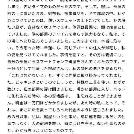
しまう、古いタイプのものだったのです。そして、鍵は、部屋の
机の上に置いたまま。財布も、携帯電話も、全て部屋の中。私が
身につけていたのは、薄いスウェットの上下だけでした。冬の冷
たい風が、容赦なく吹き付けます。体調は最悪で、頭は朦朧とし
ていました。隣の部屋のチャイムを鳴らす気力もなく、私は、そ
の場にへたり込んでしまいました。このままでは、本当に危な
い。そう思った時、幸運にも、同じアパートの住人が帰宅し、私
の姿を見つけてくれました。事情を話すと、その方は親切にも、
自分の部屋からスマートフォンで鍵屋を呼んでくれたのです。三
十分ほどして到着した鍵屋さんは、私の顔色の悪さを見るなり、
「これは急がないと」と、すぐに作業に取り掛かってくれまし
た。ピッキングというのでしょうか、特殊な工具を使い、わずか
数分で、私の部屋の扉は開きました。暖かい部屋に入り、ベッド
に倒れ込んだ時の、あの安堵感は、一生忘れることができませ
ん。料金は一万円ほどかかりましたが、あの時の私にとって、そ
れは、まさに命を救ってもらった代金のように感じられました。
あの日以来、私は、鍵屋という仕事が、単に鍵を開けるだけの仕
事ではなく、人の窮地を救い、時には命を守る、尊い仕事なのだ
と、心から思うようになったのです。