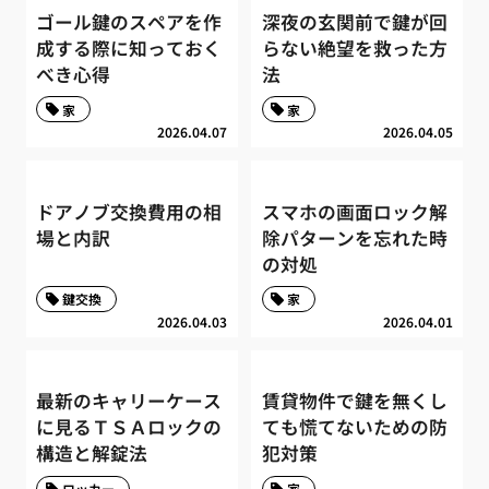
ゴール鍵のスペアを作
深夜の玄関前で鍵が回
成する際に知っておく
らない絶望を救った方
べき心得
法
家
家
2026.04.07
2026.04.05
ドアノブ交換費用の相
スマホの画面ロック解
場と内訳
除パターンを忘れた時
の対処
鍵交換
家
2026.04.03
2026.04.01
最新のキャリーケース
賃貸物件で鍵を無くし
に見るＴＳＡロックの
ても慌てないための防
構造と解錠法
犯対策
ロッカー
家